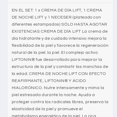
NOCHE
NOCHE
–
–
EN EL SET: 1 x CREMA DE DÍA LIFT, 1 CREMA
Cuidado
Cuidado
DE NOCHE LIFT y 1 NECESER (plateado con
facial
facial
diferentes estampados) SÓLO HASTA AGOTAR
–
–
Set
Set
EXISTENCIAS CREMA DE DÍA LIFT La crema de
de
de
día hidratante y de cuidado intensivo mejora la
3
3
flexibilidad de la piel y favorece la regeneración
piezas
piezas
natural de la piel. la piel. El complejo activo
–
–
Incluye
Incluye
LIFTONIN® fue desarrollado para mejorar la
neceser
neceser
estructura de la piel y combatir las manchas de
la edad. CREMA DE NOCHE LIFT CON EFECTO
REAFIRMANTE, LIFTONIN® Y ÁCIDO
HIALORÓNICO. Nutre intensamente y mima la
piel estresada durante la noche. Ayuda a
proteger contra los radicales libres, preserva la
elasticidad de la piel y promueve el
metabolismo energético de la piel. La rica