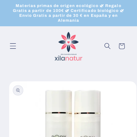
Ir
Materias primas de origen ecológico 🌿 Regalo
directamente
Gratis a partir de 100€ 🌿 Certificado biológico 🌿
al contenido
Envío Gratis a partir de 30 € en España y en
Alemania
Carrito
Ir
directamente
a la
información
del producto