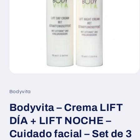
Abrir
elemento
multimedia
1
Bodyvita
en
una
ventana
Bodyvita – Crema LIFT
modal
DÍA + LIFT NOCHE –
Cuidado facial – Set de 3