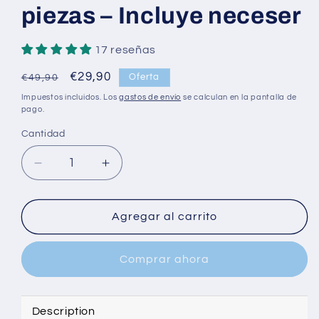
piezas – Incluye neceser
17 reseñas
Precio
Precio
€29,90
Oferta
€49,90
habitual
de
Impuestos incluidos. Los
gastos de envío
se calculan en la pantalla de
oferta
pago.
Cantidad
Cantidad
Reducir
Aumentar
cantidad
cantidad
para
para
Bodyvita
Bodyvita
Agregar al carrito
–
–
Crema
Crema
Comprar ahora
LIFT
LIFT
DÍA
DÍA
+
+
LIFT
LIFT
Description