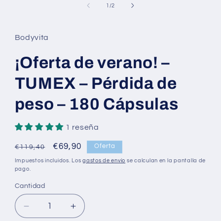
multimedia
de
1
/
2
1
en
una
ventana
Bodyvita
modal
¡Oferta de verano! –
TUMEX – Pérdida de
peso – 180 Cápsulas
1 reseña
Precio
Precio
€69,90
Oferta
€119,40
habitual
de
Impuestos incluidos. Los
gastos de envío
se calculan en la pantalla de
oferta
pago.
Cantidad
Cantidad
Reducir
Aumentar