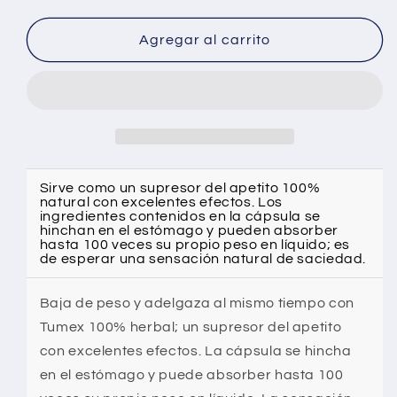
cantidad
cantidad
para
para
¡Oferta
¡Oferta
Agregar al carrito
de
de
verano!
verano!
–
–
TUMEX
TUMEX
–
–
Pérdida
Pérdida
de
de
Sirve como un supresor del apetito 100%
peso
peso
natural con excelentes efectos. Los
–
–
ingredientes contenidos en la cápsula se
hinchan en el estómago y pueden absorber
180
180
hasta 100 veces su propio peso en líquido; es
Cápsulas
Cápsulas
de esperar una sensación natural de saciedad.
Baja de peso y adelgaza al mismo tiempo con
Tumex 100% herbal; un supresor del apetito
con excelentes efectos. La cápsula se hincha
en el estómago y puede absorber hasta 100