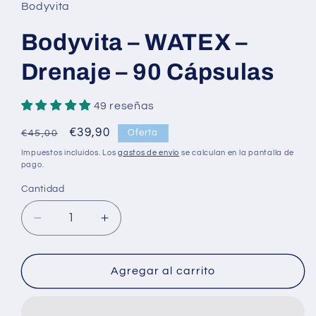
Bodyvita
Bodyvita – WATEX –
Drenaje – 90 Cápsulas
49 reseñas
Precio
Precio
€39,90
Oferta
€45,00
habitual
de
Impuestos incluidos. Los
gastos de envío
se calculan en la pantalla de
oferta
pago.
Cantidad
Cantidad
Reducir
Aumentar
cantidad
cantidad
para
para
Bodyvita
Bodyvita
Agregar al carrito
–
–
WATEX
WATEX