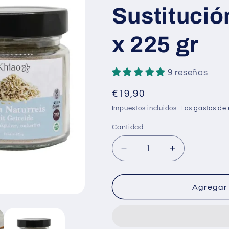
Sustitució
x 225 gr
9 reseñas
Precio
€19,90
habitual
Impuestos incluidos. Los
gastos de 
Cantidad
Cantidad
Reducir
Aumentar
cantidad
cantidad
para
para
Khiao
Khiao
Agregar 
–
–
Polvo
Polvo
de
de