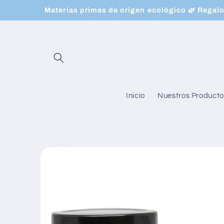
Ir
Materias primas de origen ecológico 🌿 Regalo 
directamente
al contenido
Inicio
Nuestros Producto
Ir
directamente
a la
información
del producto