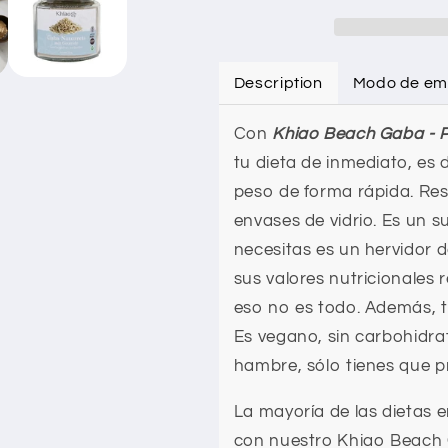
arroz
arroz
natural
natural
Beach
Beach
Gaba
Gaba
Description
Modo de em
–
–
Sustitución
Sustitución
Con
Khiao Beach Gaba - Po
de
de
comida
comida
tu dieta de inmediato, es 
–
–
peso de forma rápida. Re
2
2
envases de vidrio. Es un 
x
x
225
225
necesitas es un hervidor d
gr
gr
sus valores nutricionales
eso no es todo. Además, t
Es vegano, sin carbohidrato
hambre, sólo tienes que p
La mayoría de las dietas
con nuestro Khiao Beach G