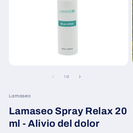
Abrir
elemento
multimedia
de
1
/
2
1
en
una
ventana
Lamaseo
modal
Lamaseo Spray Relax 20
ml - Alivio del dolor