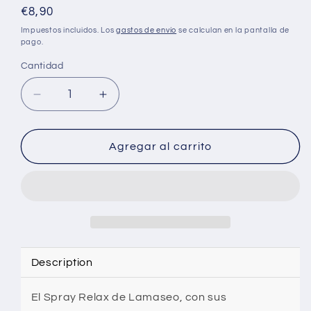
Precio
€8,90
habitual
Impuestos incluidos. Los
gastos de envío
se calculan en la pantalla de
pago.
Cantidad
Cantidad
Reducir
Aumentar
cantidad
cantidad
para
para
Lamaseo
Lamaseo
Agregar al carrito
Spray
Spray
Relax
Relax
20
20
ml
ml
-
-
Alivio
Alivio
del
del
Description
dolor
dolor
El Spray Relax de Lamaseo, con sus